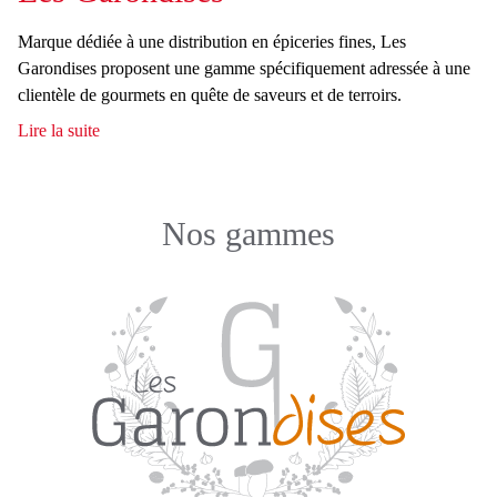
h
e
r
a
s
Marque dédiée à une distribution en épiceries fines, Les
m
c
Garondises proposent une gamme spécifiquement adressée à une
p
clientèle de gourmets en quête de saveurs et de terroirs.
h
i
Lire la suite
d
C
e
e
è
L
p
e
e
Nos gammes
s
s
G
a
r
o
n
d
i
s
e