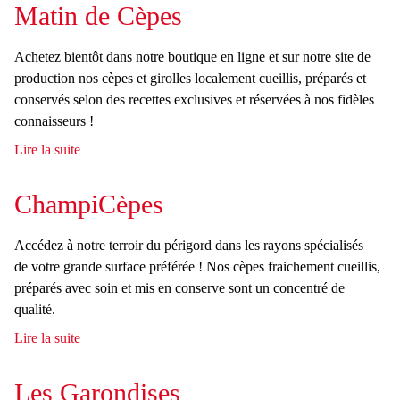
Matin de Cèpes
u
h
e
l
Achetez bientôt dans notre boutique en ligne et sur notre site de
r
a
production nos cèpes et girolles localement cueillis, préparés et
conservés selon des recettes exclusives et réservées à nos fidèles
i
connaisseurs !
r
Lire la suite
d
e
e
M
ChampiCèpes
d
a
e
t
Accédez à notre terroir du périgord dans les rayons spécialisés
i
r
de votre grande surface préférée ! Nos cèpes fraichement cueillis,
n
préparés avec soin et mis en conserve sont un concentré de
e
d
qualité.
e
c
Lire la suite
d
C
h
e
è
C
Les Garondises
p
e