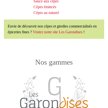
Sauce aux cèpes
Cèpes émincés
Cèpes au naturel
Envie de découvrir nos cèpes et girolles commercialisés en
épiceries fines ?
Visitez notre site Les Garondises
!
Nos gammes