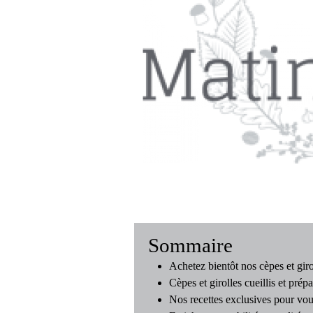
Sommaire
Achetez bientôt nos cèpes et giro
Cèpes et girolles cueillis et prépa
Nos recettes exclusives pour vo