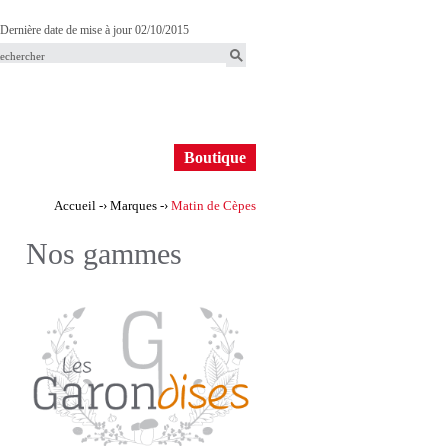
Dernière date de mise à jour 02/10/2015
F
o
B
Boutique
m
o
Accueil
-›
Marques
-›
Matin de Cèpes
u
u
Vous
Nos gammes
t
êtes
a
i
ici
q
u
e
e
d