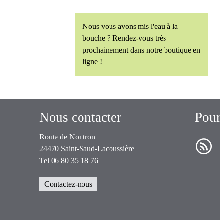
Nous vous avons mis l'eau à la
bouche ? Rendez-vous très
prochainement dans notre boutique en
ligne !
Nous contacter
Pour
Route de Nontron
R
24470 Saint-Saud-Lacoussière
Tel 06 80 35 18 76
Contactez-nous