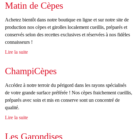
Matin de Cèpes
u
h
e
l
Achetez bientôt dans notre boutique en ligne et sur notre site de
r
a
production nos cèpes et girolles localement cueillis, préparés et
conservés selon des recettes exclusives et réservées à nos fidèles
i
connaisseurs !
r
Lire la suite
d
e
e
M
ChampiCèpes
d
a
e
t
Accédez à notre terroir du périgord dans les rayons spécialisés
i
r
de votre grande surface préférée ! Nos cèpes fraichement cueillis,
n
préparés avec soin et mis en conserve sont un concentré de
e
d
qualité.
e
c
Lire la suite
d
C
h
e
è
C
Les Garondises
p
e