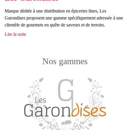
h
e
r
a
s
Marque dédiée à une distribution en épiceries fines, Les
m
c
Garondises proposent une gamme spécifiquement adressée à une
p
clientèle de gourmets en quête de saveurs et de terroirs.
h
i
Lire la suite
d
C
e
e
è
L
p
e
e
Nos gammes
s
s
G
a
r
o
n
d
i
s
e